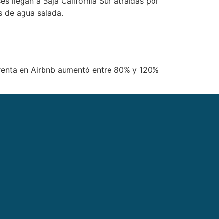
s llegan a Baja California Sur atraídas por
as de agua salada.
 renta en Airbnb aumentó entre 80% y 120%