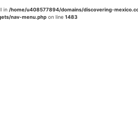
l in
/home/u408577894/domains/discovering-mexico.co
gets/nav-menu.php
on line
1483